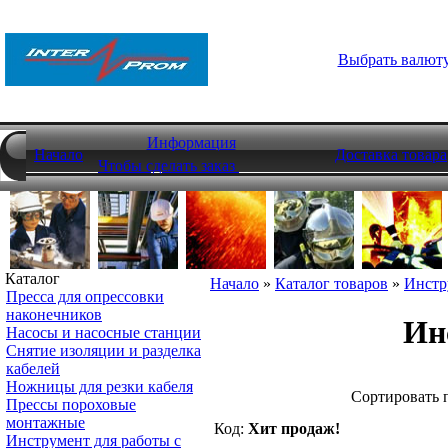
Выбрать валют
Информация
Начало
Доставка товара
Чтобы сделать заказ
Каталог
Начало
»
Каталог товаров
»
Инстр
Пресса для опрессовки
наконечников
Ин
Насосы и насосные станции
Снятие изоляции и разделка
кабелей
Ножницы для резки кабеля
Cортировать 
Прессы пороховые
монтажные
Код:
Хит продаж!
Инструмент для работы с