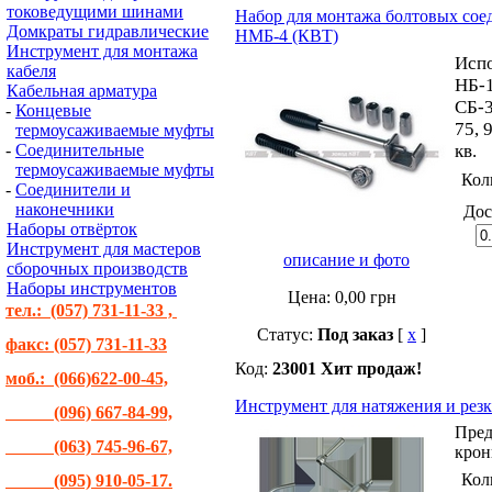
токоведущими шинами
Набор для монтажа болтовых сое
Домкраты гидравлические
НМБ-4 (КВТ)
Инструмент для монтажа
Испо
кабеля
НБ-1
Кабельная арматура
СБ-3
-
Концевые
75, 
термоусаживаемые муфты
-
Соединительные
кв.
термоусаживаемые муфты
Кол
-
Соединители и
наконечники
Дос
Наборы отвёрток
Инструмент для мастеров
описание и фото
сборочных производств
Наборы инструментов
Цена:
0,00
грн
тел.: (057) 731-11-33 ,
Статус:
Под заказ
[
x
]
факс: (057) 731-11-33
Код:
23001
Хит продаж!
моб.: (066)622-00-45,
Инструмент для натяжения и резк
(096) 667-84-99,
Пред
(063) 745-96-67,
крон
Кол
(095) 910-05-17.