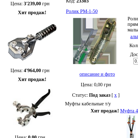
Код:
23303
Цена:
3'239,00
грн
Ролик РМ-1-50
Хит продаж!
Роли
прям
малы
аль
Кол
Дос
Цена:
4'964,00
грн
описание и фото
Хит продаж!
Цена:
0,00
грн
Статус:
Под заказ
[
x
]
Муфты кабельные т/у
Хит продаж!
Муфта 4
Цена:
0,00
грн