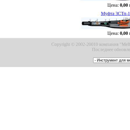
Цена:
0,00
Муфта 3СТп-10
Цена:
0,00
Copyright © 2002-20010 компания "Melb
Последнее обновле