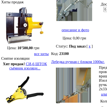
Хиты продаж
Дос
описание и фото
Цена:
0,00
грн
Статус:
Под заказ
[
x
]
Цена:
10'500,00
грн
Код:
23100
все хиты
Снятие изоляции
Лебедка ручная с блоком 1000кг.
Хит продаж!
СИ-6 ШТОК
Пред
съёмник изоляци...
пров
вращ
Изол
ручк
2х33
аль
Кол