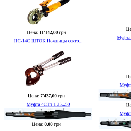
Ц
Цена:
11'142,00
грн
Муфта 
НС-14С ШТОК Ножницы секто...
Ц
Муфта
Цена:
7'437,00
грн
Муфта 4СТп-1 35...50
Ц
Муфта
Цена:
0,00
грн