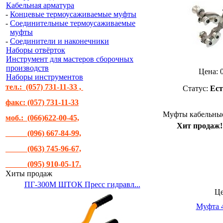
Кабельная арматура
-
Концевые термоусаживаемые муфты
-
Соединительные термоусаживаемые
муфты
-
Соединители и наконечники
Наборы отвёрток
Инструмент для мастеров сборочных
производств
Цена:
Наборы инструментов
тел.: (057) 731-11-33 ,
Статус:
Ест
факс: (057) 731-11-33
Муфты кабельные
моб.: (066)622-00-45,
Хит продаж!
(096) 667-84-99,
(063) 745-96-67,
(095) 910-05-17.
Хиты продаж
ПГ-300М ШТОК Пресс гидравл...
Ц
Муфта 