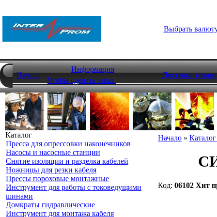
Выбрать валют
Информация
Начало
Доставка товара
Чтобы сделать заказ
Каталог
Начало
»
Каталог
Пресса для опрессовки наконечников
Насосы и насосные станции
СИ
Снятие изоляции и разделка кабелей
Ножницы для резки кабеля
Прессы пороховые монтажные
Код:
06102
Хит п
Инструмент для работы с токоведущими
шинами
Домкраты гидравлические
Инструмент для монтажа кабеля