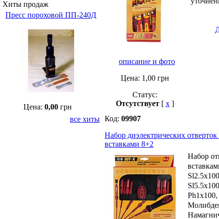
уточнени
Хиты продаж
Пресс пороховой ПП-240Д
Д
описание и фото
Цена:
1,00
грн
Статус:
Отсутствует
[
x
]
Цена:
0,00
грн
Код:
09907
все хиты
Набор диэлектрических отверток
вставками 8+2
Набор от
вставкам
Sl2.5х100
Sl5.5х100
Ph1x100,
Молибден
Намагни