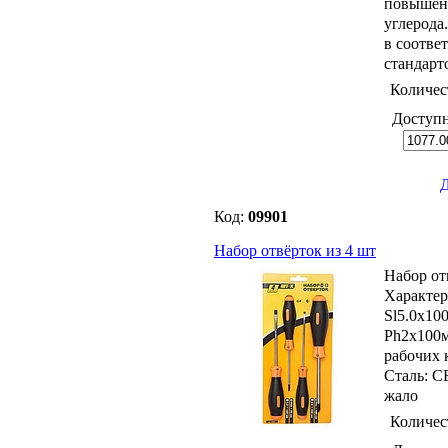
повышен
углерода
в соотве
стандарт
Количес
Доступ
Д
Код:
09901
Набор отвёрток из 4 шт
Набор от
Характер
Sl5.0х10
Ph2x100м
рабочих 
Сталь: 
жало
Количес