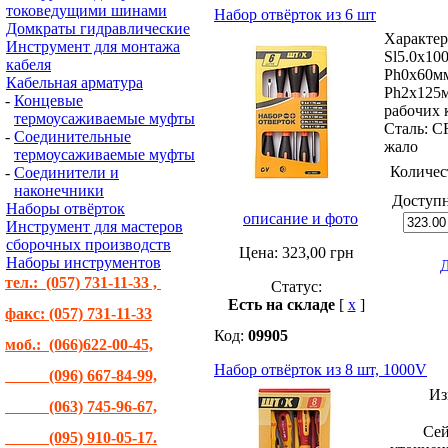
токоведущими шинами
Набор отвёрток из 6 шт
Домкраты гидравлические
Характер
Инструмент для монтажа
Sl5.0х10
кабеля
Ph0x60мм
Кабельная арматура
Ph2x125м
-
Концевые
рабочих 
термоусаживаемые муфты
Сталь: 
-
Соединительные
жало
термоусаживаемые муфты
Количес
-
Соединители и
наконечники
Доступ
Наборы отвёрток
описание и фото
Инструмент для мастеров
сборочных производств
Цена:
323,00
грн
Наборы инструментов
Д
тел.: (057) 731-11-33 ,
Статус:
Есть на складе
[
x
]
факс: (057) 731-11-33
Код:
09905
моб.: (066)622-00-45,
Набор отвёрток из 8 шт, 1000V
(096) 667-84-99,
Из
(063) 745-96-67,
Сей
(095) 910-05-17.