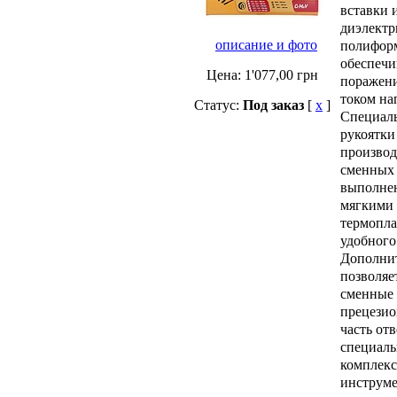
вставки 
диэлектр
описание и фото
полиформ
обеспеч
Цена:
1'077,00
грн
поражени
током на
Статус:
Под заказ
[
x
]
Специаль
рукоятки
производ
сменных 
выполнен
мягкими 
термопла
удобного
Дополнит
позволяе
сменные 
прецезио
часть от
специал
комплек
инструме