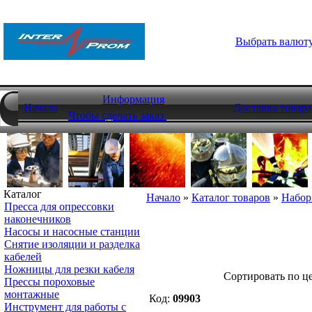
Выбрать валют
Информация
Начало
Доставка товара
Чтобы сделать заказ
Каталог
Начало
»
Каталог товаров
»
Набор
Пресса для опрессовки
наконечников
Насосы и насосные станции
Снятие изоляции и разделка
кабелей
Ножницы для резки кабеля
Cортировать по ц
Прессы пороховые
монтажные
Код:
09903
Инструмент для работы с