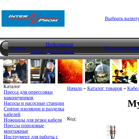
Выбрать валют
Информация
Начало
Доставка товара
Чтобы сделать заказ
Каталог
Начало
»
Каталог товаров
»
Кабе
Пресса для опрессовки
наконечников
Му
Насосы и насосные станции
Снятие изоляции и разделка
кабелей
Код:
Ножницы для резки кабеля
Прессы пороховые
монтажные
Инструмент для работы с