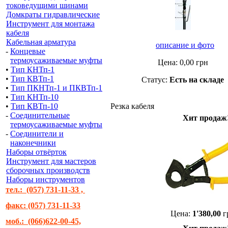
токоведущими шинами
Домкраты гидравлические
Инструмент для монтажа
кабеля
Кабельная арматура
описание и фото
-
Концевые
термоусаживаемые муфты
Цена:
0,00
грн
•
Тип КНТп-1
•
Тип КВТп-1
Статус:
Есть на складе
•
Тип ПКНТп-1 и ПКВТп-1
•
Тип КНТп-10
•
Тип КВТп-10
Резка кабеля
-
Соединительные
Хит продаж
термоусаживаемые муфты
-
Соединители и
наконечники
Наборы отвёрток
Инструмент для мастеров
сборочных производств
Наборы инструментов
тел.: (057) 731-11-33 ,
факс: (057) 731-11-33
Цена:
1'380,00
г
моб.: (066)622-00-45,