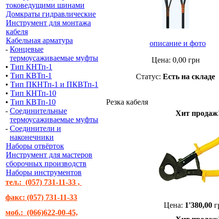
токоведущими шинами
Домкраты гидравлические
Инструмент для монтажа
кабеля
Кабельная арматура
описание и фото
-
Концевые
термоусаживаемые муфты
Цена:
0,00
грн
•
Тип КНТп-1
•
Тип КВТп-1
Статус:
Есть на складе
•
Тип ПКНТп-1 и ПКВТп-1
•
Тип КНТп-10
•
Тип КВТп-10
Резка кабеля
-
Соединительные
Хит продаж
термоусаживаемые муфты
-
Соединители и
наконечники
Наборы отвёрток
Инструмент для мастеров
сборочных производств
Наборы инструментов
тел.: (057) 731-11-33 ,
факс: (057) 731-11-33
Цена:
1'380,00
г
моб.: (066)622-00-45,