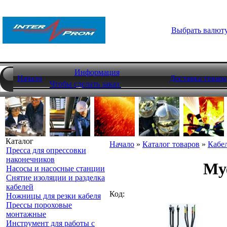
Выбрать валют
Информация
Начало
Доставка товара
Чтобы сделать заказ
Каталог
Начало
»
Каталог товаров
»
Кабе
Пресса для опрессовки
наконечников
Му
Насосы и насосные станции
Снятие изоляции и разделка
кабелей
Код:
Ножницы для резки кабеля
Прессы пороховые
монтажные
Инструмент для работы с