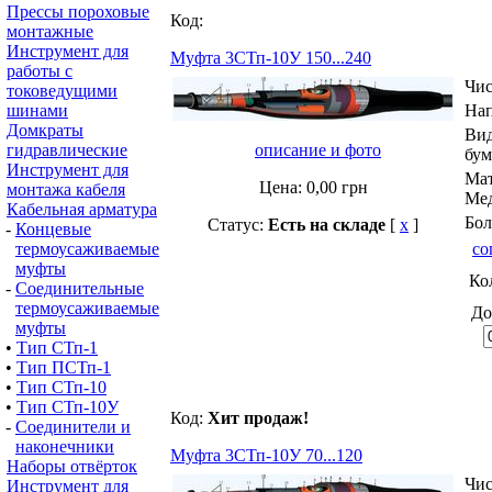
Прессы пороховые
Код:
монтажные
Инструмент для
Муфта 3СТп-10У 150...240
работы с
Чис
токоведущими
шинами
На
Домкраты
Вид
гидравлические
описание и фото
бум
Инструмент для
Мат
Цена:
0,00
грн
монтажа кабеля
Мед
Кабельная арматура
Бол
Статус:
Есть на складе
[
x
]
-
Концевые
термоусаживаемые
со
муфты
Ко
-
Соединительные
термоусаживаемые
До
муфты
•
Тип СТп-1
•
Тип ПСТп-1
•
Тип СТп-10
•
Тип СТп-10У
Код:
Хит продаж!
-
Соединители и
наконечники
Муфта 3СТп-10У 70...120
Наборы отвёрток
Чис
Инструмент для