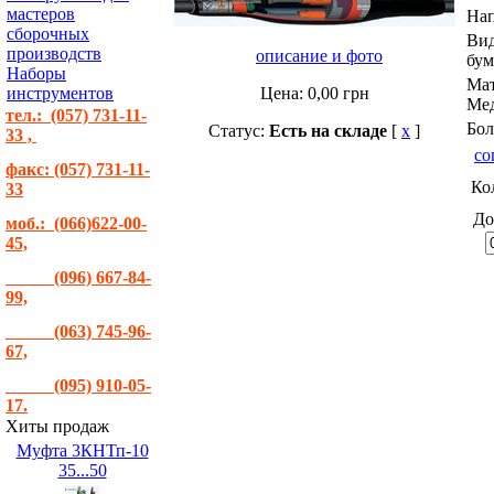
мастеров
На
сборочных
Вид
производств
описание и фото
бум
Наборы
Мат
инструментов
Цена:
0,00
грн
Мед
тел.: (057) 731-11-
Бол
Статус:
Есть на складе
[
x
]
33 ,
со
факс: (057) 731-11-
Ко
33
До
моб.: (066)622-00-
45,
(096) 667-84-
99,
(063) 745-96-
67,
(095) 910-05-
17.
Хиты продаж
Муфта 3КНТп-10
35...50