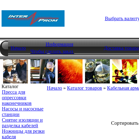
Выбрать валют
Информация
Начало
Доставка товара
Чтобы сделать заказ
Каталог
Начало
»
Каталог товаров
»
Кабельная арм
Пресса для
опрессовки
наконечников
Насосы и насосные
станции
Снятие изоляции и
Cортировать
разделка кабелей
Ножницы для резки
кабеля