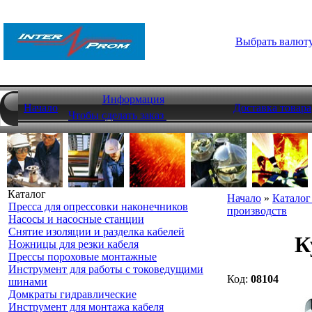
Выбрать валют
Информация
Начало
Доставка товара
Чтобы сделать заказ
Каталог
Начало
»
Каталог
Пресса для опрессовки наконечников
производств
Насосы и насосные станции
Снятие изоляции и разделка кабелей
К
Ножницы для резки кабеля
Прессы пороховые монтажные
Инструмент для работы с токоведущими
Код:
08104
шинами
Домкраты гидравлические
Инструмент для монтажа кабеля